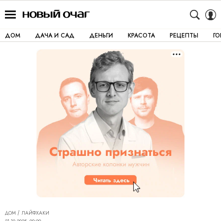
ДОМ
ДАЧА И САД
ДЕНЬГИ
КРАСОТА
РЕЦЕПТЫ
Г
ДОМ
ЛАЙФХАКИ