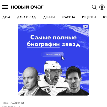
ДОМ
ДАЧА И САД
ДЕНЬГИ
КРАСОТА
РЕЦЕПТЫ
Г
ДОМ
ЛАЙФХАКИ