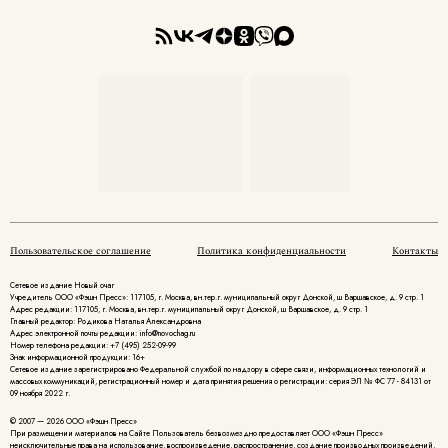
Пользовательское соглашение
Политика конфиденциальности
Контакты
Сетевое издание Новый очаг
Учредитель ООО «Фэшн Пресс»: 117105, г. Москва, вн.тер.г. муниципальный округ Донской, ш Варшавское, д. 9 стр. 1
Адрес редакции: 117105, г. Москва, вн.тер.г. муниципальный округ Донской, ш Варшавское, д. 9 стр. 1
Главный редактор: Родикова Наталья Александровна
Адрес электронной почты редакции: info@novochag.ru
Номер телефона редакции: +7 (495) 252-09-99
Знак информационной продукции: 16+
Cетевое издание зарегистрировано Федеральной службой по надзору в сфере связи, информационных технологий и
массовых коммуникаций, регистрационный номер и дата принятия решения о регистрации: серия ЭЛ № ФС 77 - 84131 от
09 ноября 2022 г.
© 2007 — 2026 ООО «Фэшн Пресс»
При размещении материалов на Сайте Пользователь безвозмездно предоставляет ООО «Фэшн Пресс»
неисключительные права на использование, воспроизведение, распространение, создание производных произведений,