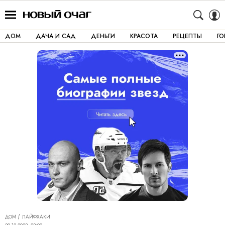
ДОМ
ДАЧА И САД
ДЕНЬГИ
КРАСОТА
РЕЦЕПТЫ
Г
ДОМ
ЛАЙФХАКИ