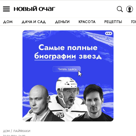
ДОМ
ДАЧА И САД
ДЕНЬГИ
КРАСОТА
РЕЦЕПТЫ
Г
ДОМ
ЛАЙФХАКИ