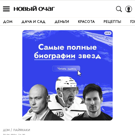
ДОМ
ДАЧА И САД
ДЕНЬГИ
КРАСОТА
РЕЦЕПТЫ
Г
ДОМ
ЛАЙФХАКИ