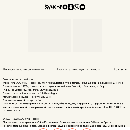
Пользовательское соглашение
Политика конфиденциальности
Контакты
Сетевое издание Новый очаг
Учредитель ООО «Фэшн Пресс»: 117105, г. Москва, вн.тер.г. муниципальный округ Донской, ш Варшавское, д. 9 стр. 1
Адрес редакции: 117105, г. Москва, вн.тер.г. муниципальный округ Донской, ш Варшавское, д. 9 стр. 1
Главный редактор: Родикова Наталья Александровна
Адрес электронной почты редакции: info@novochag.ru
Номер телефона редакции: +7 (495) 252-09-99
Знак информационной продукции: 16+
Cетевое издание зарегистрировано Федеральной службой по надзору в сфере связи, информационных технологий и
массовых коммуникаций, регистрационный номер и дата принятия решения о регистрации: серия ЭЛ № ФС 77 - 84131 от
09 ноября 2022 г.
© 2007 — 2026 ООО «Фэшн Пресс»
При размещении материалов на Сайте Пользователь безвозмездно предоставляет ООО «Фэшн Пресс»
неисключительные права на использование, воспроизведение, распространение, создание производных произведений,
а также на демонстрацию материалов и доведение их до всеобщего сведения.