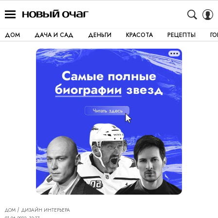
ДОМ
ДАЧА И САД
ДЕНЬГИ
КРАСОТА
РЕЦЕПТЫ
Г
ДОМ
ДИЗАЙН ИНТЕРЬЕРА