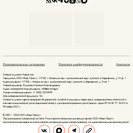
Пользовательское соглашение
Политика конфиденциальности
Контакты
Сетевое издание Новый очаг
Учредитель ООО «Фэшн Пресс»: 117105, г. Москва, вн.тер.г. муниципальный округ Донской, ш Варшавское, д. 9 стр. 1
Адрес редакции: 117105, г. Москва, вн.тер.г. муниципальный округ Донской, ш Варшавское, д. 9 стр. 1
Главный редактор: Родикова Наталья Александровна
Адрес электронной почты редакции: info@novochag.ru
Номер телефона редакции: +7 (495) 252-09-99
Знак информационной продукции: 16+
Cетевое издание зарегистрировано Федеральной службой по надзору в сфере связи, информационных технологий и
массовых коммуникаций, регистрационный номер и дата принятия решения о регистрации: серия ЭЛ № ФС 77 - 84131 от
09 ноября 2022 г.
© 2007 — 2026 ООО «Фэшн Пресс»
При размещении материалов на Сайте Пользователь безвозмездно предоставляет ООО «Фэшн Пресс»
неисключительные права на использование, воспроизведение, распространение, создание производных произведений,
а также на демонстрацию материалов и доведение их до всеобщего сведения.