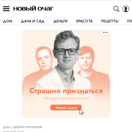
ДОМ
ДАЧА И САД
ДЕНЬГИ
КРАСОТА
РЕЦЕПТЫ
Г
ДОМ
ДИЗАЙН ИНТЕРЬЕРА