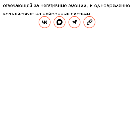
отвечающей за негативные эмоции, и одновременно
воздействует на нейронные системы,
стимулирующие удовольствие. В итоге вы получаете
такой же эффект, как от съеденной шоколадки.
РЕКЛАМА – ПРОДОЛЖЕНИЕ НИЖЕ