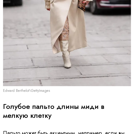
Edward Berthelot\GettyImages
Голубое пальто длины миди в
мелкую клетку
Пальто может быть акцентным, например, если вы