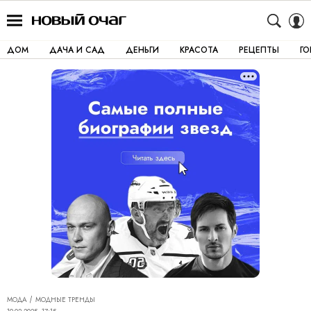
ДОМ
ДАЧА И САД
ДЕНЬГИ
КРАСОТА
РЕЦЕПТЫ
Г
МОДА
МОДНЫЕ ТРЕНДЫ