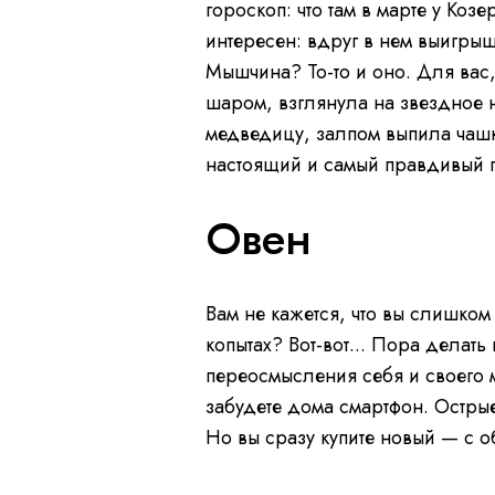
гороскоп: что там в марте у Коз
интересен: вдруг в нем выигры
Мышчина? То-то и оно. Для вас
шаром, взглянула на звездное 
медведицу, залпом выпила чашк
настоящий и самый правдивый г
Овен
Вам не кажется, что вы слишком 
копытах? Вот-вот... Пора делать
переосмысления себя и своего м
забудете дома смартфон. Остры
Но вы сразу купите новый — с о