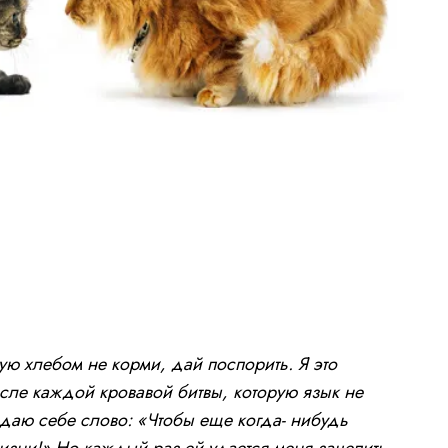
ую хлебом не корми, дай поспорить. Я это
осле каждой кровавой битвы, которую язык не
 даю себе слово: «Чтобы еще когда- нибудь
жизни!» Но каждый раз ей удается меня зацепить