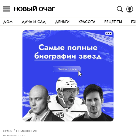
ДОМ
ДАЧА И САД
ДЕНЬГИ
КРАСОТА
РЕЦЕПТЫ
Г
СЕМЬЯ
ПСИХОЛОГИЯ