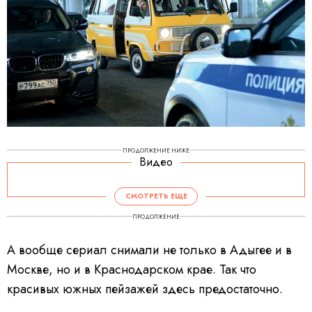
ПРОДОЛЖЕНИЕ НИЖЕ
Видео
V
i
d
СМОТРЕТЬ ЕЩЕ
e
o
P
ПРОДОЛЖЕНИЕ
l
a
y
e
А вообще сериал снимали не только в Адыгее и в
r
i
s
Москве, но и в Краснодарском крае. Так что
l
o
a
красивых южных пейзажей здесь предостаточно.
d
i
n
g