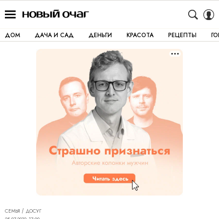
ДОМ
ДАЧА И САД
ДЕНЬГИ
КРАСОТА
РЕЦЕПТЫ
Г
СЕМЬЯ
ДОСУГ