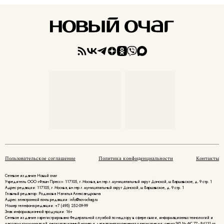
Пользовательское соглашение
Политика конфиденциальности
Контакты
Сетевое издание Новый очаг
Учредитель ООО «Фэшн Пресс»: 117105, г. Москва, вн.тер.г. муниципальный округ Донской, ш Варшавское, д. 9 стр. 1
Адрес редакции: 117105, г. Москва, вн.тер.г. муниципальный округ Донской, ш Варшавское, д. 9 стр. 1
Главный редактор: Родикова Наталья Александровна
Адрес электронной почты редакции: info@novochag.ru
Номер телефона редакции: +7 (495) 252-09-99
Знак информационной продукции: 16+
Cетевое издание зарегистрировано Федеральной службой по надзору в сфере связи, информационных технологий и
массовых коммуникаций, регистрационный номер и дата принятия решения о регистрации: серия ЭЛ № ФС 77 - 84131 от