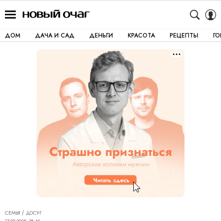
ДОМ
ДАЧА И САД
ДЕНЬГИ
КРАСОТА
РЕЦЕПТЫ
Г
СЕМЬЯ
ДОСУГ