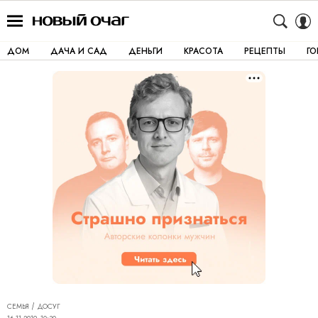
ДОМ
ДАЧА И САД
ДЕНЬГИ
КРАСОТА
РЕЦЕПТЫ
Г
СЕМЬЯ
ДОСУГ