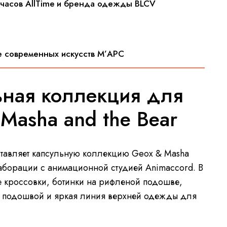
в часов AllTime и бренда одежды BLCV
ре современных искусств М’АРС
ьная коллекция для
Masha and the Bear
тавляет капсульную коллекцию Geox & Masha
лаборации с анимационной студией Animaccord. В
е кроссовки, ботинки на рифленой подошве,
я подошвой и яркая линия верхней одежды для