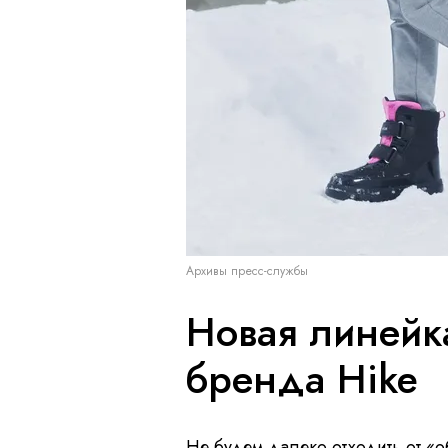
Архивы пресс-службы
Новая линейка
бренда Hike
Не будем далеко отходить от «о