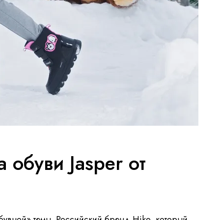
 обуви Jasper от
бувной» темы. Российский бренд Hike, который