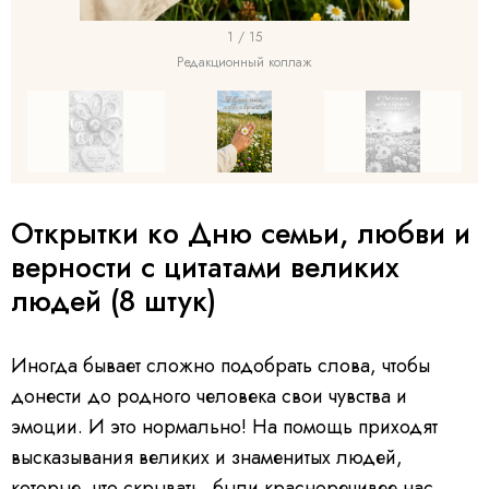
I
1 / 15
t
Редакционный коллаж
e
m
1
I
o
t
f
Открытки ко Дню семьи, любви и
e
1
верности с цитатами великих
m
5
людей (8 штук)
1
o
Иногда бывает сложно подобрать слова, чтобы
f
донести до родного человека свои чувства и
1
эмоции. И это нормально! На помощь приходят
5
высказывания великих и знаменитых людей,
которые, что скрывать, были красноречивее нас.