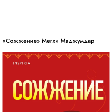
«Сожжение» Мегхи Маджумдар