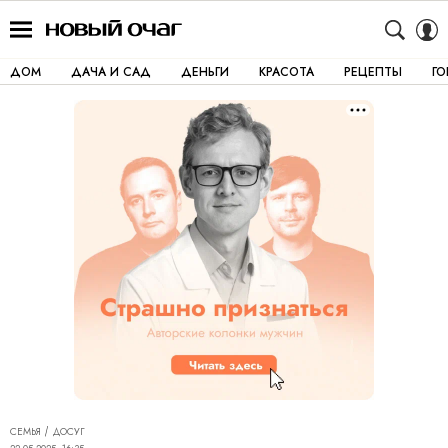
ДОМ
ДАЧА И САД
ДЕНЬГИ
КРАСОТА
РЕЦЕПТЫ
Г
СЕМЬЯ
ДОСУГ