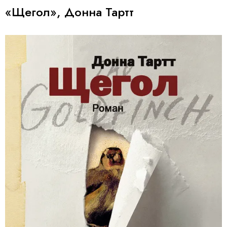
«Щегол», Донна Тартт