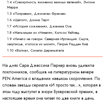
1.4 «Совокупность жизненно важных явлений», Энтони
Марра
1.5 «Поправки», Джонатан Франзен
1.6 «Щегол», Донна Тартт
1.7 «История сожжения», Джаника Оза
1.8 «Мальчишки из «Никеля», Колсон Уайтхед
1.9 «Ничего не говори. Северная Ирландия: Смута,
закулисье, «голоса из могил», Патрик Радден Киф
1.10 «Волна», Сонали Дераньягала
На днях Сара Джессика Паркер вновь удивила
поклонников, сообщив на литературном вечере
PEN America о владении навыком скорочтения. По
словам звезды сериала «И просто так...», которая в
этом году выступит в жюри Букеровской премии, в
настоящее время она читает по две книги в день.