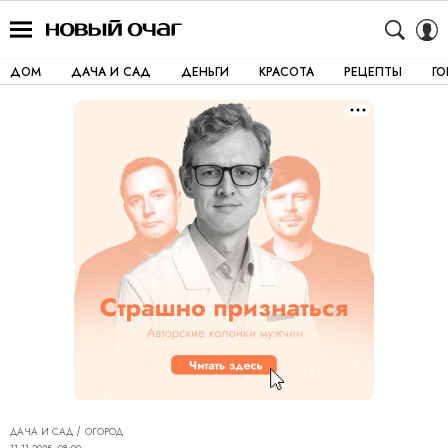
ДОМ
ДАЧА И САД
ДЕНЬГИ
КРАСОТА
РЕЦЕПТЫ
Г
ДАЧА И САД
ОГОРОД