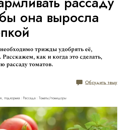
армливать рассаду
обы она выросла
епкой
необходимо трижды удобрять её,
 Расскажем, как и когда это сделать,
ю рассаду томатов.
Обсудить тему
я, подкормка
Рассада
Томаты/помидоры