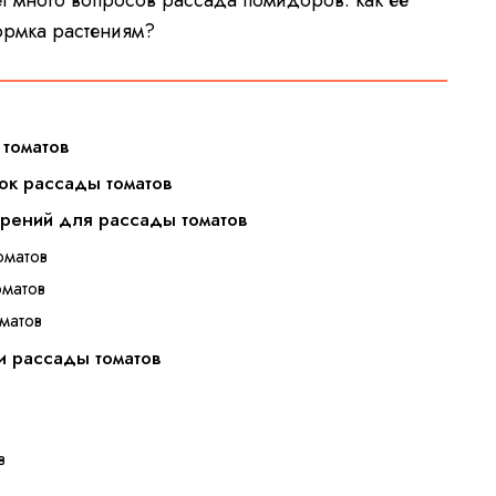
т много вопросов рассада помидоров: как её
кормка растениям?
 томатов
ок рассады томатов
брений для рассады томатов
оматов
оматов
матов
и рассады томатов
в