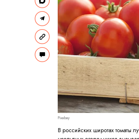
Pixabay
В российских широтах томаты л