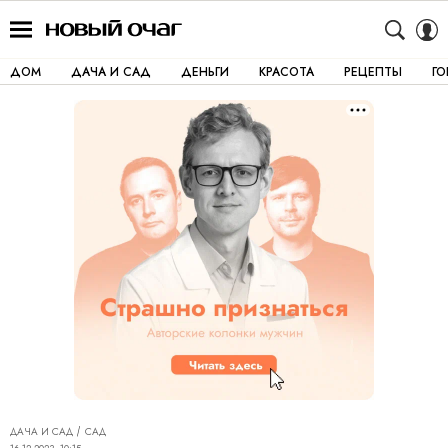
ДОМ
ДАЧА И САД
ДЕНЬГИ
КРАСОТА
РЕЦЕПТЫ
Г
ДАЧА И САД
САД