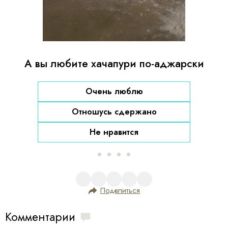
i
n
g
.
А вы любите хачапури по-аджарски
Очень люблю
Отношусь сдержано
Не нравится
Поделиться
Комментарии