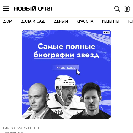
ДОМ
ДАЧА И САД
ДЕНЬГИ
КРАСОТА
РЕЦЕПТЫ
Г
ВИДЕО
ВИДЕО-РЕЦЕПТЫ