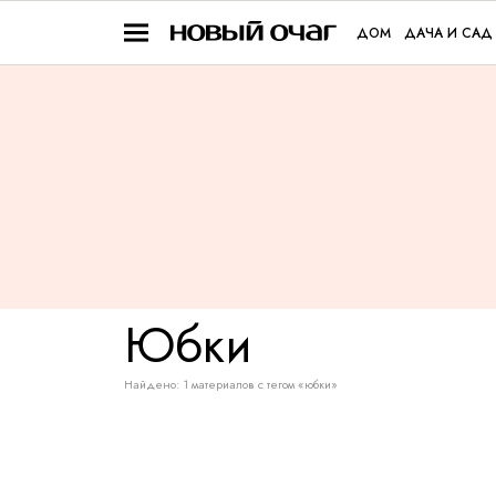
ДОМ
ДАЧА И САД
Юбки
Найдено: 1 материалов с тегом «юбки»