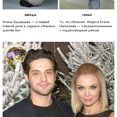
ЗВЁЗДЫ
СЕМЬЯ
Алина Хадарцева — о первой
То, что сближает. Актриса Елена
главной роли в сериале «Манюня:
Николаева — о взаимопонимании
Детство Ба»
с подрастающими детьми