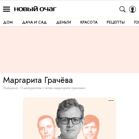
ДОМ
ДАЧА И САД
ДЕНЬГИ
КРАСОТА
РЕЦЕПТЫ
Г
Маргарита
Грачёва
Найдено: 11 материалов с тегом «маргарита грачёва»