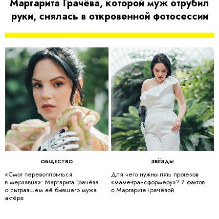
Маргарита Грачёва, которой муж отрубил
руки, снялась в откровенной фотосессии
ОБЩЕСТВО
ЗВЁЗДЫ
«Смог перевоплотиться
Для чего нужны пять протезов
в мерзавца»: Маргарита Грачёва
«маме-трансформеру»? 7 фактов
о сыгравшем её бывшего мужа
о Маргарите Грачёвой
актёре