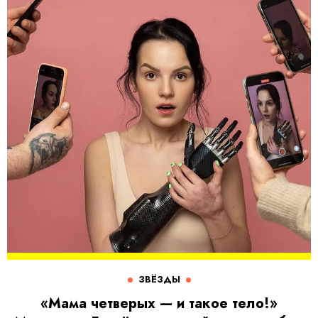
ЗВЁЗДЫ
«Мама четверых — и такое тело!»