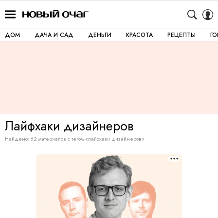
ДОМ
ДАЧА И САД
ДЕНЬГИ
КРАСОТА
РЕЦЕПТЫ
Г
Лайфхаки
дизайнеров
Найдено: 62 материалов с тегом «лайфхаки дизайнеров»