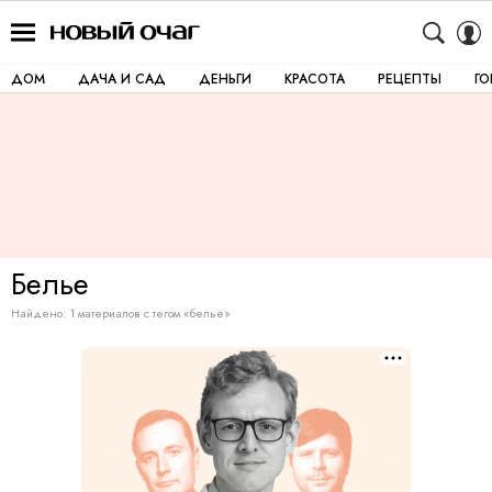
ДОМ
ДАЧА И САД
ДЕНЬГИ
КРАСОТА
РЕЦЕПТЫ
Г
Белье
Найдено: 1 материалов с тегом «белье»