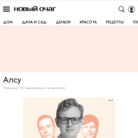
ДОМ
ДАЧА И САД
ДЕНЬГИ
КРАСОТА
РЕЦЕПТЫ
Г
Алсу
Найдено: 127 материалов с тегом «алсу»