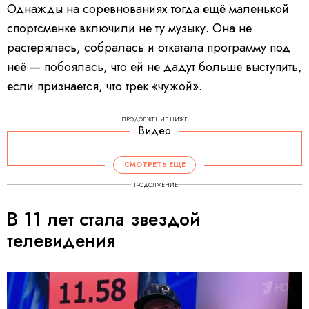
Однажды на соревнованиях тогда ещё маленькой
спортсменке включили не ту музыку. Она не
растерялась, собралась и откатала программу под
неё — побоялась, что ей не дадут больше выступить,
если признается, что трек «чужой».
ПРОДОЛЖЕНИЕ НИЖЕ
Видео
V
i
d
СМОТРЕТЬ ЕЩЕ
e
o
P
ПРОДОЛЖЕНИЕ
l
a
y
В 11 лет стала звездой
e
r
i
s
телевидения
l
o
a
d
i
n
g
.