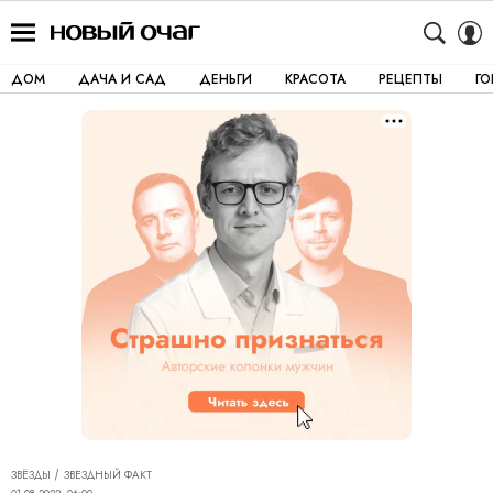
ДОМ
ДАЧА И САД
ДЕНЬГИ
КРАСОТА
РЕЦЕПТЫ
Г
ЗВЁЗДЫ
ЗВЕЗДНЫЙ ФАКТ