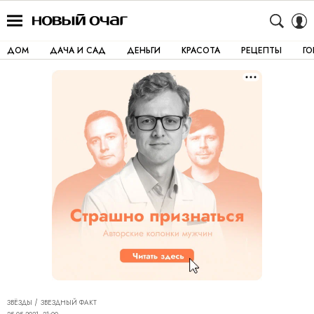
ДОМ
ДАЧА И САД
ДЕНЬГИ
КРАСОТА
РЕЦЕПТЫ
Г
ЗВЁЗДЫ
ЗВЕЗДНЫЙ ФАКТ