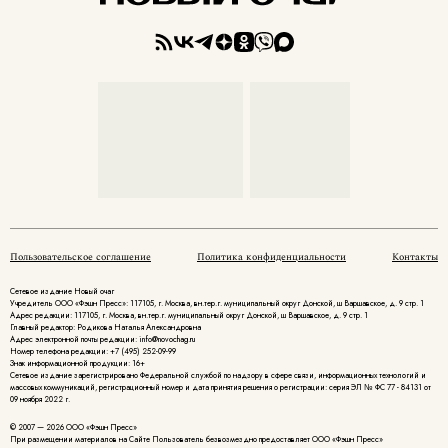
Пользовательское соглашение
Политика конфиденциальности
Контакты
Сетевое издание Новый очаг
Учредитель ООО «Фэшн Пресс»: 117105, г. Москва, вн.тер.г. муниципальный округ Донской, ш Варшавское, д. 9 стр. 1
Адрес редакции: 117105, г. Москва, вн.тер.г. муниципальный округ Донской, ш Варшавское, д. 9 стр. 1
Главный редактор: Родикова Наталья Александровна
Адрес электронной почты редакции: info@novochag.ru
Номер телефона редакции: +7 (495) 252-09-99
Знак информационной продукции: 16+
Cетевое издание зарегистрировано Федеральной службой по надзору в сфере связи, информационных технологий и
массовых коммуникаций, регистрационный номер и дата принятия решения о регистрации: серия ЭЛ № ФС 77 - 84131 от
09 ноября 2022 г.
© 2007 — 2026 ООО «Фэшн Пресс»
При размещении материалов на Сайте Пользователь безвозмездно предоставляет ООО «Фэшн Пресс»