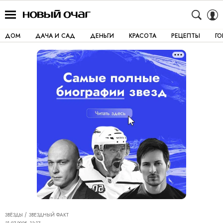
ДОМ
ДАЧА И САД
ДЕНЬГИ
КРАСОТА
РЕЦЕПТЫ
Г
ЗВЁЗДЫ
ЗВЕЗДНЫЙ ФАКТ