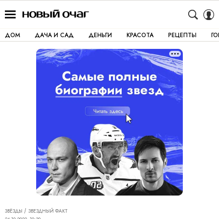
ДОМ
ДАЧА И САД
ДЕНЬГИ
КРАСОТА
РЕЦЕПТЫ
Г
ЗВЁЗДЫ
ЗВЕЗДНЫЙ ФАКТ