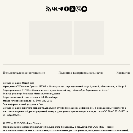
Пользовательское соглашение
Политика конфиденциальности
Контакты
Сетевое издание Новый очаг
Учредитель ООО «Фэшн Пресс»: 117105, г. Москва, вн.тер.г. муниципальный округ Донской, ш Варшавское, д. 9 стр. 1
Адрес редакции: 117105, г. Москва, вн.тер.г. муниципальный округ Донской, ш Варшавское, д. 9 стр. 1
Главный редактор: Родикова Наталья Александровна
Адрес электронной почты редакции: info@novochag.ru
Номер телефона редакции: +7 (495) 252-09-99
Знак информационной продукции: 16+
Cетевое издание зарегистрировано Федеральной службой по надзору в сфере связи, информационных технологий и
массовых коммуникаций, регистрационный номер и дата принятия решения о регистрации: серия ЭЛ № ФС 77 - 84131 от
09 ноября 2022 г.
© 2007 — 2026 ООО «Фэшн Пресс»
При размещении материалов на Сайте Пользователь безвозмездно предоставляет ООО «Фэшн Пресс»
неисключительные права на использование, воспроизведение, распространение, создание производных произведений,