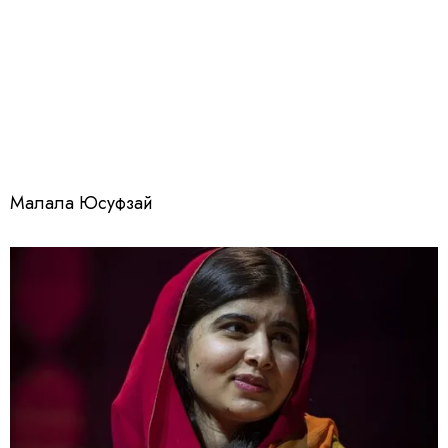
Малала Юсуфзай