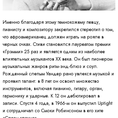
Именно благодаря этому темнокожему певцу,
пианисту и композитору закрепился стереотип о том,
что афроамериканец должен играть на рояле в
черных очках. Стиви становился лауреатом премии
«Грэмми» 25 раз и является одним из наиболее
влиятельных музыкантов XX века. Он был пионером
музыкальных жанров ритм-энд-блюз и соул.
Рожденный слепым Уандер рано увлекся музыкой и
проявил талант: в 8 лет он освоил множество
инструментов, включая пианино, гитару, орган,
гармонику и ударные. К 12 он дебютировал в
записи. Спустя 4 года, в 1966-м он выпустил Uptight
и сотрудничал со Смоки Робинсоном в его хите
«Слезы клоуна».