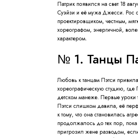
Патрик появился на свет 18 авгу
Суэйзи и её мужа Джесси. Рос о
проектировщиком, честным, мяг
хореографом, энергичной, вол
характером.
№ 1. Танцы П
Любовь к танцам Пэтси привила 
хореографическую студию, где 
детском манеже. Первые уроки т
Пэтси слишком давила, её пер
к тому, что она становилась агр
продолжалось до тех пор, пок
пригрозил жене разводом, если