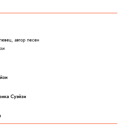
 певец, автор песен
зи
эйзи
рика Суэйзи
и