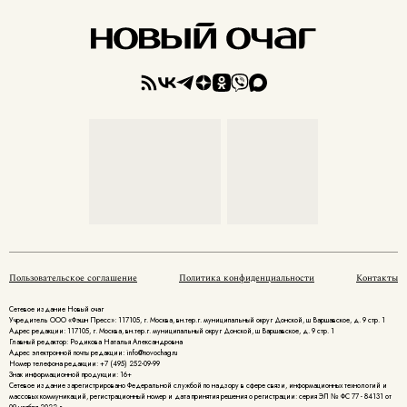
Пользовательское соглашение
Политика конфиденциальности
Контакты
Сетевое издание Новый очаг
Учредитель ООО «Фэшн Пресс»: 117105, г. Москва, вн.тер.г. муниципальный округ Донской, ш Варшавское, д. 9 стр. 1
Адрес редакции: 117105, г. Москва, вн.тер.г. муниципальный округ Донской, ш Варшавское, д. 9 стр. 1
Главный редактор: Родикова Наталья Александровна
Адрес электронной почты редакции: info@novochag.ru
Номер телефона редакции: +7 (495) 252-09-99
Знак информационной продукции: 16+
Cетевое издание зарегистрировано Федеральной службой по надзору в сфере связи, информационных технологий и
массовых коммуникаций, регистрационный номер и дата принятия решения о регистрации: серия ЭЛ № ФС 77 - 84131 от