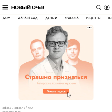
ДОМ
ДАЧА И САД
ДЕНЬГИ
КРАСОТА
РЕЦЕПТЫ
Г
ЗВЁЗДЫ
ЗВЕЗДНЫЙ ФАКТ