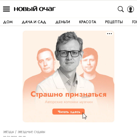
ДОМ
ДАЧА И САД
ДЕНЬГИ
КРАСОТА
РЕЦЕПТЫ
Г
ЗВЁЗДЫ
ЗВЕЗДНЫЕ СУДЬБЫ