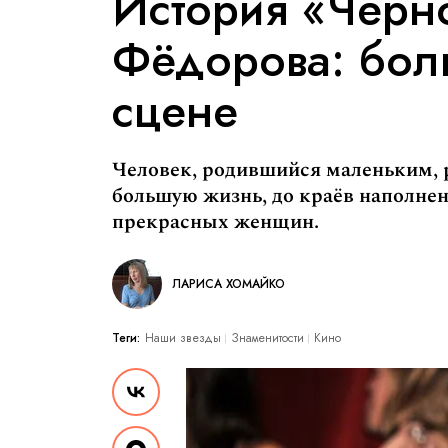
История «Черн
Фёдорова: бол
сцене
Человек, родившийся маленьким, 
большую жизнь, до краёв наполне
прекрасных женщин.
ЛАРИСА ХОМАЙКО
Теги:
Наши звезды
Знаменитости
Кино