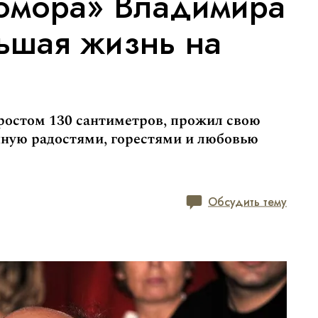
омора» Владимира
ьшая жизнь на
ростом 130 сантиметров, прожил свою
нную радостями, горестями и любовью
Обсудить тему