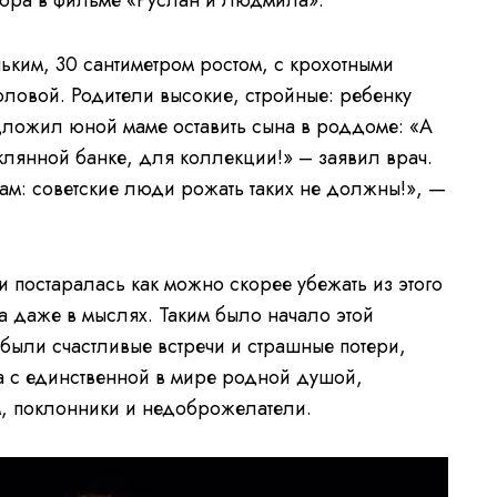
ора в фильме «Руслан и Людмила».
ким, 30 сантиметром ростом, с крохотными
оловой. Родители высокие, стройные: ребенку
дложил юной маме оставить сына в роддоме: «А
клянной банке, для коллекции!» – заявил врач.
ам: советские люди рожать таких не должны!», —
 постаралась как можно скорее убежать из этого
а даже в мыслях. Таким было начало этой
были счастливые встречи и страшные потери,
а с единственной в мире родной душой,
м, поклонники и недоброжелатели.