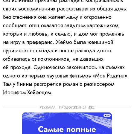
Об истинных причинах разлада с Костричкиным в
своих воспоминаниях рассказывает их общая дочь.
Без стеснения она жалеет маму и откровенно
сообщает: отец оказался заядлым картежником,
который и любовь, и семью, и дом мог променять
на игру в преферанс. Жеймо была женщиной
пуританского склада и после развода долго
отбивалась от поклонников, не дававших
ей прохода. Одиночество закончилось на съемках
одного из первых звуковых фильмов «Моя Родина».
Там у Янины разгорелся роман с режиссером
Иосифом Хейфецем.
РЕКЛАМА – ПРОДОЛЖЕНИЕ НИЖЕ