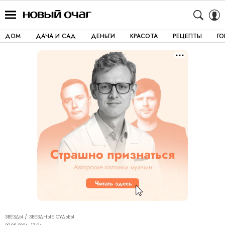
ДОМ
ДАЧА И САД
ДЕНЬГИ
КРАСОТА
РЕЦЕПТЫ
Г
ЗВЁЗДЫ
ЗВЕЗДНЫЕ СУДЬБЫ