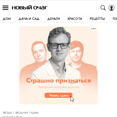
ДОМ
ДАЧА И САД
ДЕНЬГИ
КРАСОТА
РЕЦЕПТЫ
Г
ЗВЁЗДЫ
ЗВЕЗДНЫЕ СУДЬБЫ