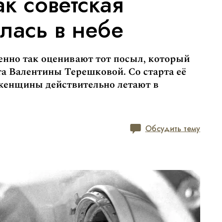
ак советская
лась в небе
нно так оценивают тот посыл, который
та Валентины Терешковой. Со старта её
 женщины действительно летают в
Обсудить тему