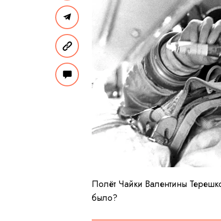
Полёт Чайки Валентины Терешко
было?