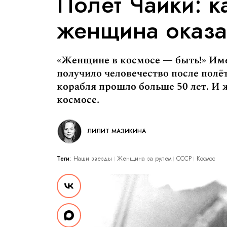
Полёт Чайки: к
женщина оказа
«Женщине в космосе — быть!» Име
получило человечество после полё
корабля прошло больше 50 лет. И
космосе.
ЛИЛИТ МАЗИКИНА
Теги:
Наши звезды
Женщина за рулем
СССР
Космос