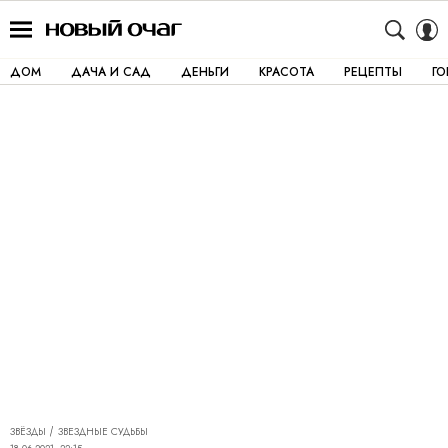
ДОМ
ДАЧА И САД
ДЕНЬГИ
КРАСОТА
РЕЦЕПТЫ
Г
ЗВЁЗДЫ
ЗВЕЗДНЫЕ СУДЬБЫ