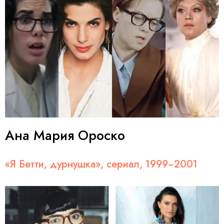
Ана Мария Ороско
«Я Бетти, дурнушка», сериал, 1999−2001