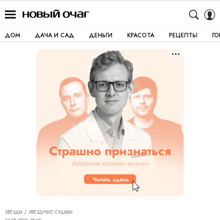
ДОМ
ДАЧА И САД
ДЕНЬГИ
КРАСОТА
РЕЦЕПТЫ
Г
ЗВЁЗДЫ
ЗВЕЗДНЫЕ СУДЬБЫ