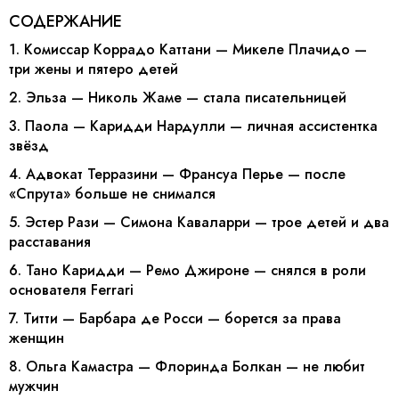
СОДЕРЖАНИЕ
1. Комиссар Коррадо Каттани — Микеле Плачидо —
три жены и пятеро детей
2. Эльза — Николь Жаме — стала писательницей
3. Паола — Каридди Нардулли — личная ассистентка
звёзд
4. Адвокат Терразини — Франсуа Перье — после
«Спрута» больше не снимался
5. Эстер Рази — Симона Каваларри — трое детей и два
расставания
6. Тано Каридди — Ремо Джироне — снялся в роли
основателя Ferrari
7. Титти — Барбара де Росси — борется за права
женщин
8. Ольга Камастра — Флоринда Болкан — не любит
мужчин