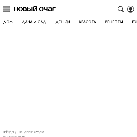
ДОМ
ДАЧА И САД
ДЕНЬГИ
КРАСОТА
РЕЦЕПТЫ
Г
ЗВЁЗДЫ
ЗВЕЗДНЫЕ СУДЬБЫ