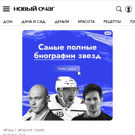
ДОМ
ДАЧА И САД
ДЕНЬГИ
КРАСОТА
РЕЦЕПТЫ
Г
ЗВЁЗДЫ
ЗВЕЗДНЫЕ СУДЬБЫ