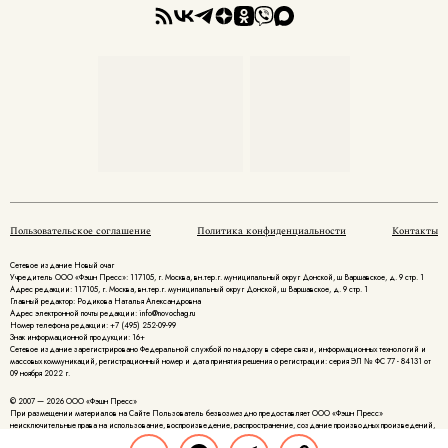
Пользовательское соглашение
Политика конфиденциальности
Контакты
Сетевое издание Новый очаг
Учредитель ООО «Фэшн Пресс»: 117105, г. Москва, вн.тер.г. муниципальный округ Донской, ш Варшавское, д. 9 стр. 1
Адрес редакции: 117105, г. Москва, вн.тер.г. муниципальный округ Донской, ш Варшавское, д. 9 стр. 1
Главный редактор: Родикова Наталья Александровна
Адрес электронной почты редакции: info@novochag.ru
Номер телефона редакции: +7 (495) 252-09-99
Знак информационной продукции: 16+
Cетевое издание зарегистрировано Федеральной службой по надзору в сфере связи, информационных технологий и
массовых коммуникаций, регистрационный номер и дата принятия решения о регистрации: серия ЭЛ № ФС 77 - 84131 от
09 ноября 2022 г.
© 2007 — 2026 ООО «Фэшн Пресс»
При размещении материалов на Сайте Пользователь безвозмездно предоставляет ООО «Фэшн Пресс»
неисключительные права на использование, воспроизведение, распространение, создание производных произведений,
а также на демонстрацию материалов и доведение их до всеобщего сведения.