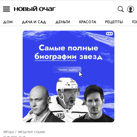
ДОМ
ДАЧА И САД
ДЕНЬГИ
КРАСОТА
РЕЦЕПТЫ
Г
ЗВЁЗДЫ
ЗВЕЗДНЫЕ СУДЬБЫ