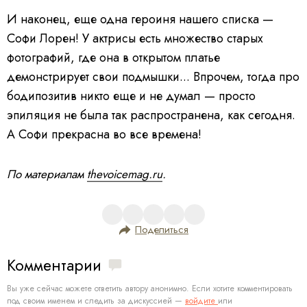
И наконец, еще одна героиня нашего списка —
Софи Лорен! У актрисы есть множество старых
фотографий, где она в открытом платье
демонстрирует свои подмышки... Впрочем, тогда про
бодипозитив никто еще и не думал — просто
эпиляция не была так распространена, как сегодня.
А Софи прекрасна во все времена!
По материалам
thevoicemag.ru
.
Поделиться
Комментарии
Вы уже сейчас можете ответить автору анонимно. Если хотите комментировать
под своим именем и следить за дискуссией —
войдите
или