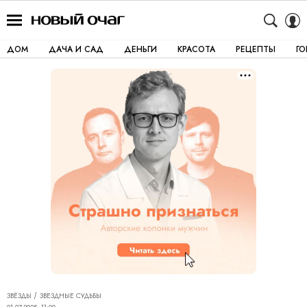
ДОМ
ДАЧА И САД
ДЕНЬГИ
КРАСОТА
РЕЦЕПТЫ
Г
ЗВЁЗДЫ
ЗВЕЗДНЫЕ СУДЬБЫ