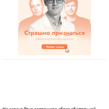
На экране Рене воплощала образ обаятельной,