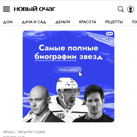
ДОМ
ДАЧА И САД
ДЕНЬГИ
КРАСОТА
РЕЦЕПТЫ
Г
ЗВЁЗДЫ
ЗВЕЗДНЫЕ СУДЬБЫ