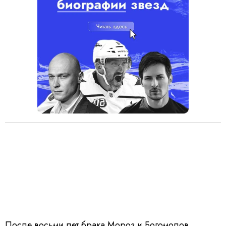
После восьми лет брака Мороз и Богомолов