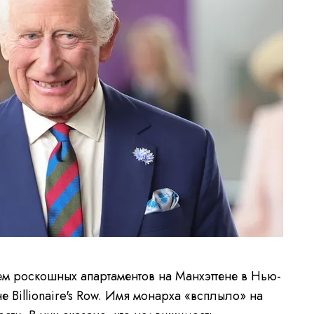
ем роскошных апартаментов на Манхэттене в Нью-
Billionaire's Row. Имя монарха «всплыло» на