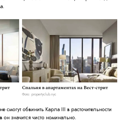
а.
Спальня в апартаментах на Вест-стрит
стрит
Фото: propertyclub.nyc
е смогут обвинить Карла III в расточительности
в он значится чисто номинально.