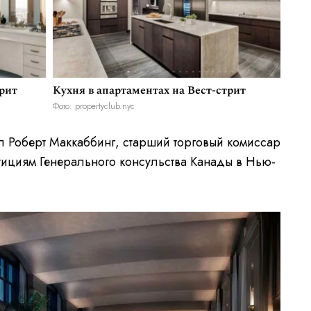
трит
Кухня в апартаментах на Вест-стрит
Фото: propertyclub.nyc
 Роберт Маккаббинг, старший торговый комиссар
стициям Генерального консульства Канады в Нью-